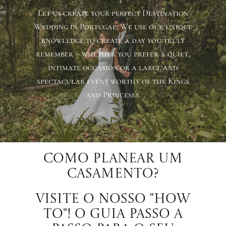
Let us create your perfect Destination
Wedding in Portugal. We use our unique
knowledge to create a day you truly
remember – whether you prefer a quiet,
intimate occasion or a large and
spectacular event worthy of the Kings
and Princeses.
Como planear um
casamento?
Visite o nosso "how
to"! o guia passo a